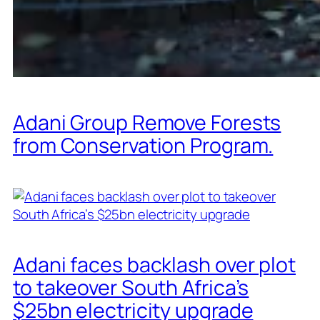
Adani Group Remove Forests
from Conservation Program.
Adani faces backlash over plot
to takeover South Africa’s
$25bn electricity upgrade