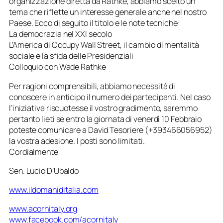
organizzazione diretta da Rathke, abbiamo scelto un
tema che riflette un interesse generale anche nel nostro
Paese. Ecco di seguito il titolo e le note tecniche:
La democrazia nel XXI secolo
L’America di Occupy Wall Street, il cambio di mentalità
sociale e la sfida delle Presidenziali
Colloquio con Wade Rathke
Per ragioni comprensibili, abbiamo necessità di
conoscere in anticipo il numero dei partecipanti. Nel caso
l’iniziativa riscuotesse il vostro gradimento, saremmo
pertanto lieti se entro la giornata di venerdì 10 Febbraio
poteste comunicare a David Tesoriere (+393466056952)
la vostra adesione. I posti sono limitati.
Cordialmente
Sen. Lucio D’Ubaldo
www.ildomaniditalia.com
www.acornitaly.org
www.facebook.com/
acornitaly