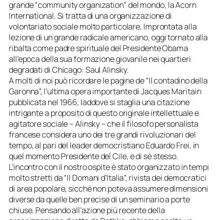
grande “community organization” del mondo, la Acorn
International. Si tratta di una organizzazione di
volontariato sociale molto particolare, lmprontata alla
lezione di un grande radicale americano, oggi tornato alla
ribalta come padre spirituale del Presidente Obama
all’epoca della sua formazione giovanile nei quartieri
degradati di Chicago: Saul Alinsky.
A molti di noi può ricordare le pagine de “Il contadino della
Garonna”, l’ultima opera importante di Jacques Maritain
pubblicata nel 1966, laddove si staglia una citazione
intrigante a proposito di questo originale intellettuale e
agitatore sociale – Alinsky – che il filosofo personalista
francese considera uno dei tre grandi rivoluzionari del
tempo, al pari del leader democristiano Eduardo Frei, in
quel momento Presidente del Cile, e di sé stesso.
L’incontro con il nostro ospite è stato organizzato in tempi
molto stretti da “Il Domani d’Italia”, rivista dei democratici
di area popolare, sicché non poteva assumere dimensioni
diverse da quelle ben precise di un seminario a porte
chiuse. Pensando all’azione più recente della