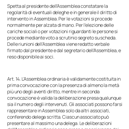
Spetta al presidente dell’Assemblea constatare la
regolarità di eventuali deleghe e in generale il diritto di
intervento in Assemblea. Per le votazioni si procede
normalmente per alzata di mano. Per l’elezione delle
cariche sociali o per votazioni riguardanti le persone si
procede mediante voto a scrutinio segreto su scheda.
Delle riunioni dell’Assemblea viene redatto verbale
firmato dal presidente e dal segretario dell’Assemblea, e
reso disponibile ai soci.
Art. 14. L’Assemblea ordinaria è validamente costituita in
prima convocazione con la presenza di almeno la metà
più uno degli aventi diritto, mentre in seconda
convocazione è valida la deliberazione presa qualunque
sia il numero degli intervenuti. Gli associati possono farsi
rappresentare in Assemblea solo da altri associati,
conferendo delega scritta. Ciascun associato può
presentare al massimo una delega. Le deliberazioni