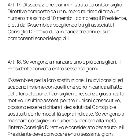
Art. 17. L’Associazione è amministrata da un Consiglio
Direttivo composto da un numero minimo di tre a un
numero massimo di 10 membri, compreso il Presidente,
eletti dall’Assemblea scegliendo tra gli associati. Il
Consiglio Direttivo dura in carica tre anni e i suoi
componenti sono rieleggibili.
Art. 18. Se vengono a mancare uno o più consiglieri, il
Presidente convoca entro sessanta giorni
l’Assemblea per la loro sostituzione; i nuovi consiglieri
scadono insieme con quelli che sono in carica all’atto
della loro elezione. I consiglieri che, senza giustificato
motivo, risultino assenti per tre riunioni consecutive,
possono essere dichiarati decaduti dal Consiglio e
sostituiti con le modalità sopra indicate. Se vengono a
mancare consiglieri in numero superiore alla metà,
l’intero Consiglio Direttivo è considerato decaduto, e il
Presidente deve convocare entro sessanta giorni