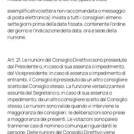
esemplificativo lettera non raccomandata o messaggio
di posta elettronica) inviata a tutti i consiglieri almeno
sette giorni prima della data fissata, contenente l’ordine
del giorno e l’indicazione della data, ora e sede della
riunione.
Art. 21. Le riunioni del Consiglio Direttivo sono presiedute
dal Presidente o, in caso di sua assenza o impedimento,
dal Vicepresidente. In caso di assenza o impedimento di
entrambi, il Consiglio è presieduto da un altro consigliere
scelto dal Consiglio stesso. La funzione verbalizzante è
assunta dal Segretario o, in caso di sua assenza o
impedimento, da un altro consigliere scelto dal Consiglio
stesso. Le riunioni sono valide quando vi interviene la
maggioranza dei consiglieri; le deliberazioni sono prese
a maggioranza dei presenti. Le votazioni sono palesi
tranne nei casi di nomine o comunque riguardanti le
persone. Delle riunioni del Consiglio Direttivo viene