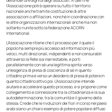
della libertà e dignità degli associati. A tale fine
l’Associazione potrà operare su tutto il territorio
nazionale anche tramite costituzione di altre
associazioni o affiliazioni, nonché in coordinazione con
le altre organizzazioni internazionali anche ma non
soltanto riunite sotto la federazione ACORN
International.
L’Associazione ritiene che il processo per il quale il
popolo ha sempre più accesso ad informazioni più
veloci, multi direzionali, indipendenti e non censurabili
attraverso la Rete sia inarrestabile, e porti
parallelamente con sé una legittima spinta verso
un’esigenza di presa di coscienza di sé in quanto
cittadino prima e verso un desiderio di presa di potere in
quanto cittadino
attivo
poi. L’Associazione intende
aiutare e accelerare questo processo, e si propone come
collegamento e connessione tra la cittadinanza e la sua
autodeterminazione, tra la comunità e il governo della
stessa. Crede che le rivoluzioni dei fiori in corso nei paesi
arabi siano un chiaro esempio di potere popolare diffuso