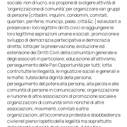
sociale, non di lucro, e si propone di svolgere attività di
‘organizzazione di comunità’ per organizzare vari gruppi
di persone [cittadini, inquilini, condomini, comitati,
quartieri, periferie, municipi, paesi, città &c.] ed aiutarli a
preservare i loro legittimi diritti civici e raggiungere le
loro legittime aspirazioni umane e sociali; promozione e
sviluppo di democrazia partecipativa e democrazia
diretta; lotta per la preservazione, evoluzione ed
estensione dei Diritti Civili della comunità in generale e
degli associati in particolare; educazione all’attivismo,
perseguimento delle Pari Opportunità per tutti; lotta
contro tutte le illegalità, le ingiustizie sociali e generali e
le mafie; tutela della dignità della persona;
perseguimento del potere alla persona, alla parola e alle
comunità di persone in comunicazione; organizzazione
e riunione di altre associazioni di promozione sociale e
organizzazioni di comunità simili nonché di altre
associazioni, movimenti, comitati e altre
organizzazioni; all’occorrenza protesta e disobbedienza
civile nel pieno rispetto della legalità ma soprattutto