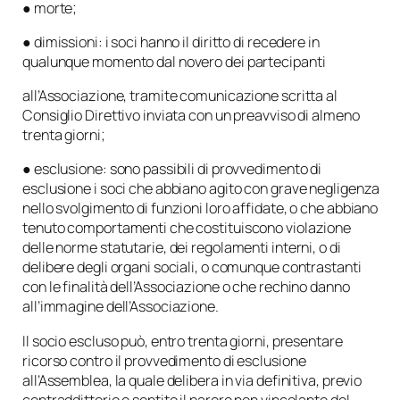
● morte;
● dimissioni: i soci hanno il diritto di recedere in
qualunque momento dal novero dei partecipanti
all’Associazione, tramite comunicazione scritta al
Consiglio Direttivo inviata con un preavviso di almeno
trenta giorni;
● esclusione: sono passibili di provvedimento di
esclusione i soci che abbiano agito con grave negligenza
nello svolgimento di funzioni loro affidate, o che abbiano
tenuto comportamenti che costituiscono violazione
delle norme statutarie, dei regolamenti interni, o di
delibere degli organi sociali, o comunque contrastanti
con le finalità dell’Associazione o che rechino danno
all’immagine dell’Associazione.
Il socio escluso può, entro trenta giorni, presentare
ricorso contro il provvedimento di esclusione
all’Assemblea, la quale delibera in via definitiva, previo
contraddittorio e sentito il parere non vincolante del