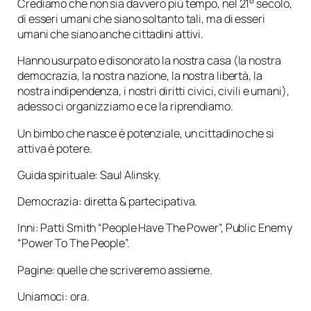
Crediamo che non sia davvero più tempo, nel 21° secolo,
di
esseri umani
che siano soltanto tali, ma di esseri
umani che siano anche
cittadini attivi.
Hanno usurpato e disonorato la nostra casa (la nostra
democrazia, la nostra nazione, la nostra libertà, la
nostra indipendenza, i nostri diritti civici, civili e umani),
adesso ci organizziamo e ce la riprendiamo.
Un bimbo che nasce è potenziale, un cittadino che si
attiva è potere.
Guida spirituale: Saul Alinsky.
Democrazia: diretta & partecipativa.
Inni: Patti Smith “People Have The Power”, Public Enemy
“Power To The People”.
Pagine: quelle che scriveremo assieme.
Uniamoci: ora.