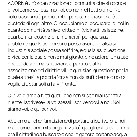
ACORN è un’
organizzazione di comunità
che si occupa
di voi come se fossimo noi, come in effetti siamo. Non
solo ciascuno è primus inter pares, ma ciascuno è
custode di ogni altro. Ci occupiamo di occuparci di noi in
quanto comunità varie di cittadini (vicinati, palazzine,
quartieri, circoscrizioni, municipi) per qualsiasi
problema qualsiasi persona possa avere, qualsiasi
ingiustizia sociale possa soffrire, e qualsiasi questione
civica per la quale non è mai giunto, sino ad ora, un aiuto
diretto da alcuna istituzione o partito o altra
associazione dei diritti civili, e qualsiasi questione per la
quale altresì la propria forza non sia sufficiente o non si
voglia più star soli a farvi fronte.
Ci rivolgiamo a tutti quelli che non si son mai iscritti a
niente: iscrivetevi a voi stessi, iscrivendovi a noi. Noi
siamo voi, e qui per voi.
Abbiamo anche l’ambizione di portare a iscriversi a noi
(noi come comunità organizzata) quegli enti a cui prima
era il cittadino a bussare e che in genere portano acqua