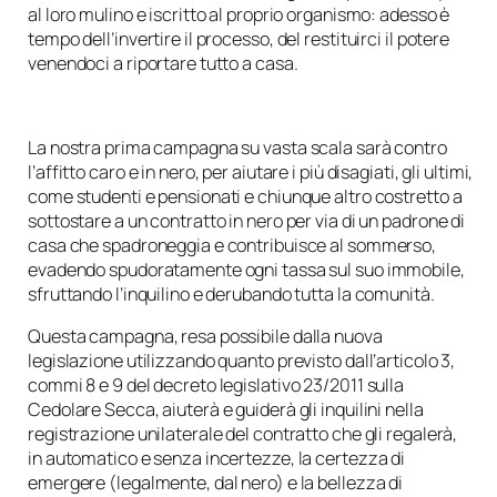
al loro mulino e iscritto al proprio organismo: adesso è
tempo dell’invertire il processo, del restituirci il potere
venendoci a riportare tutto a casa.
La nostra prima campagna su vasta scala sarà contro
l’affitto caro e in nero, per aiutare i più disagiati, gli ultimi,
come studenti e pensionati e chiunque altro costretto a
sottostare a un contratto in nero per via di un padrone di
casa che spadroneggia e contribuisce al sommerso,
evadendo spudoratamente ogni tassa sul suo immobile,
sfruttando l’inquilino e derubando tutta la comunità.
Questa campagna, resa possibile dalla nuova
legislazione utilizzando quanto previsto dall’articolo 3,
commi 8 e 9 del decreto legislativo 23/2011 sulla
Cedolare Secca, aiuterà e guiderà gli inquilini nella
registrazione unilaterale del contratto che gli regalerà,
in automatico e senza incertezze, la certezza di
emergere (legalmente, dal nero) e la bellezza di